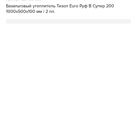
Базальтовый утеплитель Тизол Euro Руф В Супер 200
1000х500х100 мм / 2 пл.
Снят с производства
Артикул 128-106-049
Базальтовый утеплитель Тизол Euro Руф В Супер 200