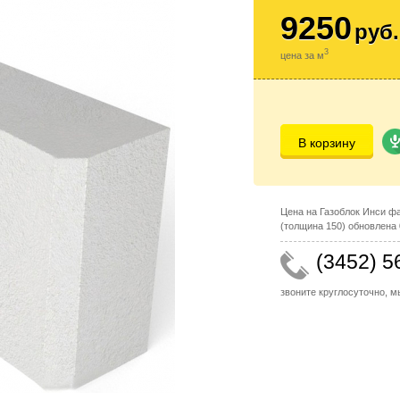
9250
руб.
3
цена за м
В корзину
Цена на Газоблок Инси ф
(толщина 150) обновлена 
(3452) 5
звоните круглосуточно, 