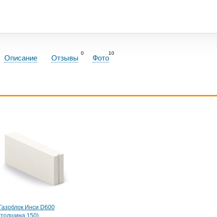
0
10
Описание
Отзывы
Фото
Газоблок Инси D600
(толщина 150)