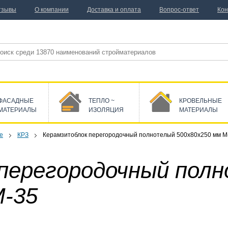
тзывы
О компании
Доставка и оплата
Вопрос-ответ
Кон
ФАСАДНЫЕ
ТЕПЛО ~
КРОВЕЛЬНЫЕ
МАТЕРИАЛЫ
ИЗОЛЯЦИЯ
МАТЕРИАЛЫ
е
КРЗ
Керамзитоблок перегородочный полнотелый 500x80x250 мм М
перегородочный пол
М-35