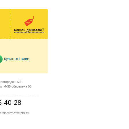
нашли дешевле?
Купить в 1 клик
ерегородочный
м М-35 обновлена 06
6-40-28
мы проконсультируем