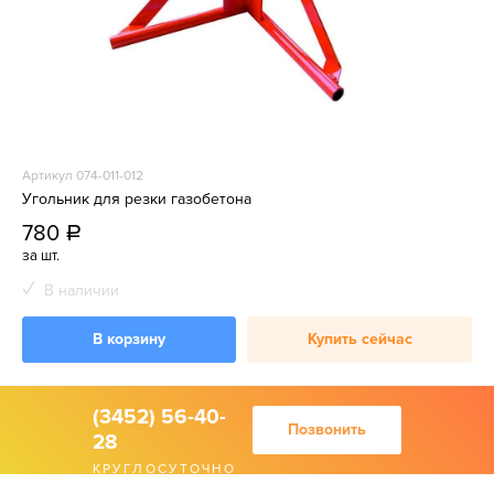
Артикул 074-011-012
Угольник для резки газобетона
780
a
за шт.
В наличии
В корзину
Купить сейчас
(3452) 56-40-
Позвонить
28
КРУГЛОСУТОЧНО