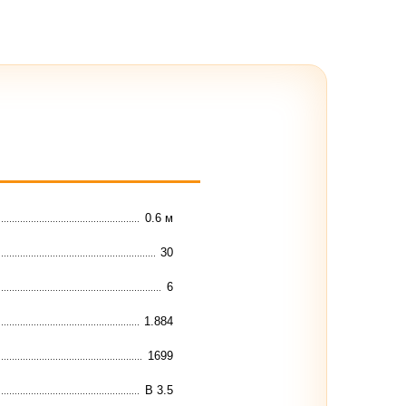
0.6 м
30
6
1.884
1699
В 3.5