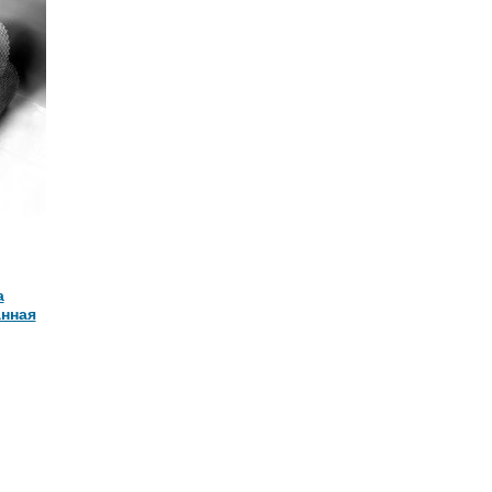
а
анная