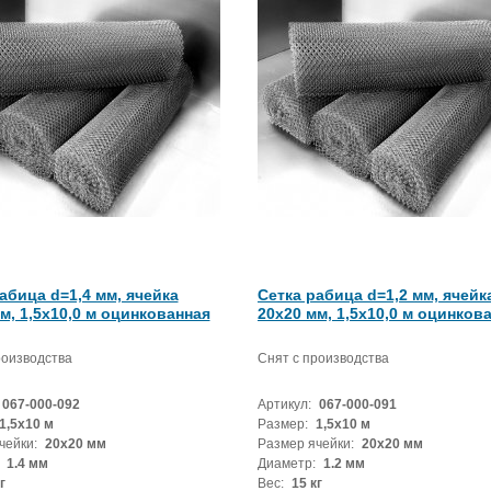
абица d=1,4 мм, ячейка
Сетка рабица d=1,2 мм, ячейк
м, 1,5х10,0 м оцинкованная
20x20 мм, 1,5х10,0 м оцинков
роизводства
Снят с производства
067-000-092
Артикул:
067-000-091
1,5х10 м
Размер:
1,5х10 м
чейки:
20x20 мм
Размер ячейки:
20x20 мм
1.4 мм
Диаметр:
1.2 мм
г
Вес:
15 кг