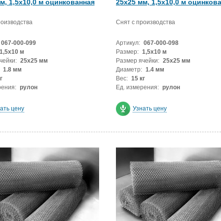
м, 1,5х10,0 м оцинкованная
25x25 мм, 1,5х10,0 м оцинков
роизводства
Снят с производства
067-000-099
Артикул:
067-000-098
1,5х10 м
Размер:
1,5х10 м
чейки:
25x25 мм
Размер ячейки:
25x25 мм
1.8 мм
Диаметр:
1.4 мм
г
Вес:
15 кг
рения:
рулон
Ед. измерения:
рулон
ать цену
Узнать цену