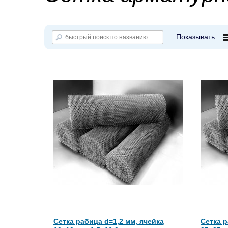
Показывать:
Сетка рабица d=1,2 мм, ячейка
Сетка р