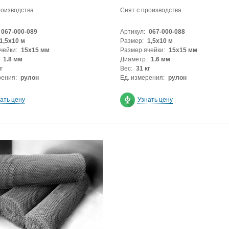
роизводства
Снят с производства
067-000-089
Артикул:
067-000-088
1,5х10 м
Размер:
1,5х10 м
чейки:
15x15 мм
Размер ячейки:
15x15 мм
1.8 мм
Диаметр:
1.6 мм
г
Вес:
31 кг
рения:
рулон
Ед. измерения:
рулон
ать цену
Узнать цену