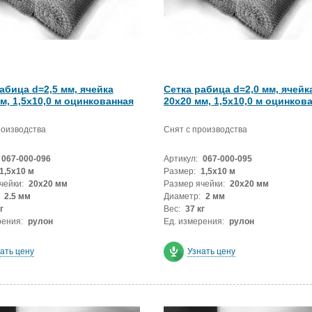
абица d=2,5 мм, ячейка
Сетка рабица d=2,0 мм, ячейк
м, 1,5х10,0 м оцинкованная
20x20 мм, 1,5х10,0 м оцинков
роизводства
Снят с производства
067-000-096
Артикул:
067-000-095
1,5х10 м
Размер:
1,5х10 м
чейки:
20x20 мм
Размер ячейки:
20x20 мм
2.5 мм
Диаметр:
2 мм
г
Вес:
37 кг
рения:
рулон
Ед. измерения:
рулон
ать цену
Узнать цену