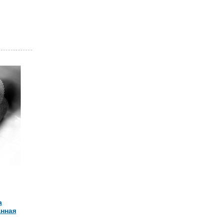
а
анная