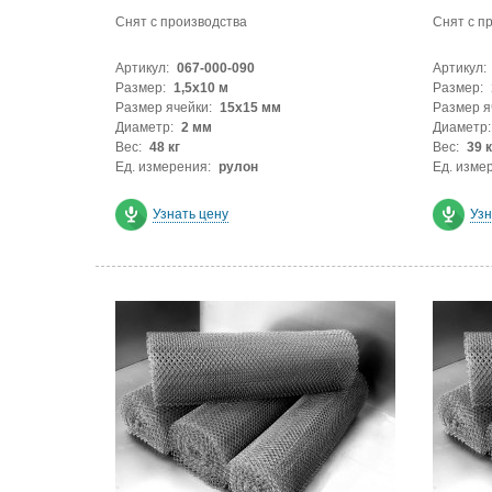
Снят с производства
Снят с п
Артикул:
067-000-090
Артикул:
Размер:
1,5х10 м
Размер:
Размер ячейки:
15x15 мм
Размер я
Диаметр:
2 мм
Диаметр:
Вес:
48 кг
Вес:
39 к
Ед. измерения:
рулон
Ед. изме
Узнать цену
Узн