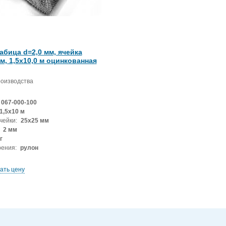
абица d=2,0 мм, ячейка
м, 1,5х10,0 м оцинкованная
роизводства
067-000-100
1,5х10 м
чейки:
25x25 мм
2 мм
г
рения:
рулон
ать цену