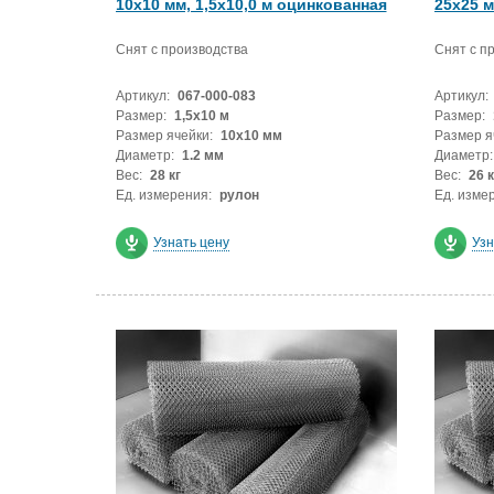
10x10 мм, 1,5х10,0 м оцинкованная
25x25 м
Снят с производства
Снят с п
Артикул:
067-000-083
Артикул:
Размер:
1,5х10 м
Размер:
Размер ячейки:
10x10 мм
Размер я
Диаметр:
1.2 мм
Диаметр:
Вес:
28 кг
Вес:
26 к
Ед. измерения:
рулон
Ед. изме
Узнать цену
Узн