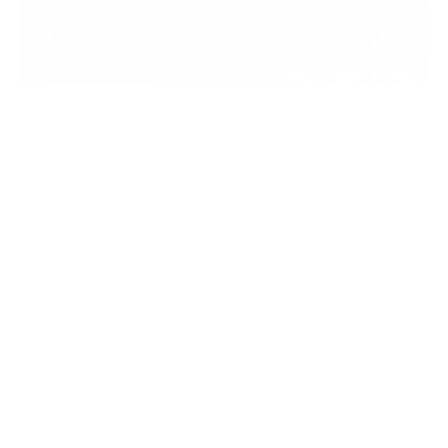
Артикул 235-1172-302
Финишный профиль Docke Premium / Standart Голубика
406,09
a
за шт.
В наличии
В корзину
Купить сейчас
Показать еще