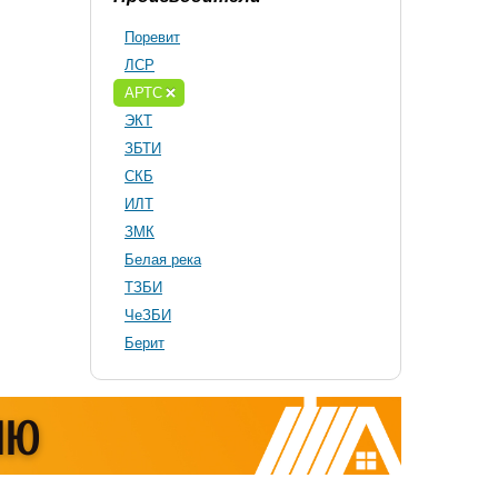
Поревит
ЛСР
АРТС
ЭКТ
ЗБТИ
СКБ
ИЛТ
ЗМК
Белая река
ТЗБИ
ЧеЗБИ
Берит