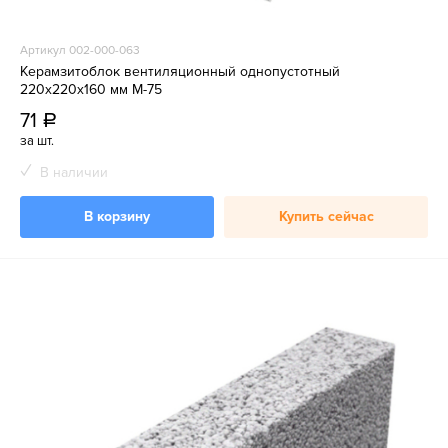
Артикул 002-000-063
Керамзитоблок вентиляционный однопустотный
220х220х160 мм М-75
71
a
за шт.
В наличии
В корзину
Купить сейчас