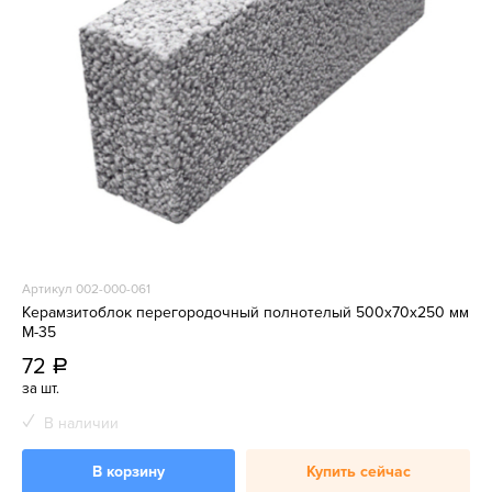
Артикул 002-000-061
Керамзитоблок перегородочный полнотелый 500x70x250 мм
М-35
72
a
за шт.
В наличии
В корзину
Купить сейчас