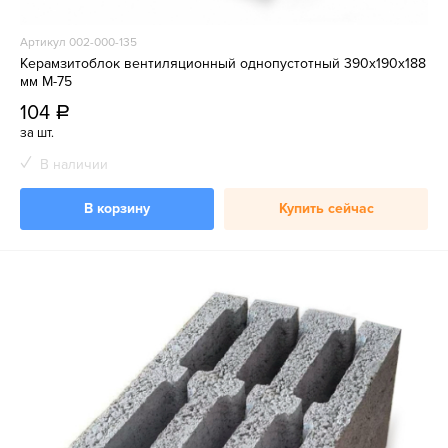
Артикул 002-000-135
Керамзитоблок вентиляционный однопустотный 390x190x188
мм М-75
104
a
за шт.
В наличии
В корзину
Купить сейчас