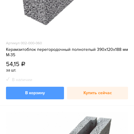
Артикул 002-000-060
Керамзитоблок перегородочный полнотелый 390x120x188 мм
М-35
54,15
a
за шт.
В наличии
В корзину
Купить сейчас