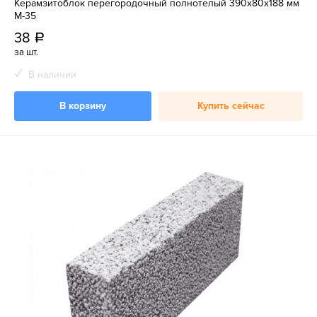
Керамзитоблок перегородочный полнотелый 390x80x188 мм
М-35
38
a
за шт.
В наличии
В корзину
Купить сейчас