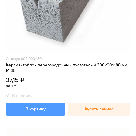
Артикул 002-000-130
Керамзитоблок перегородочный пустотелый 390x90x188 мм
М-35
37,15
a
за шт.
В наличии
В корзину
Купить сейчас