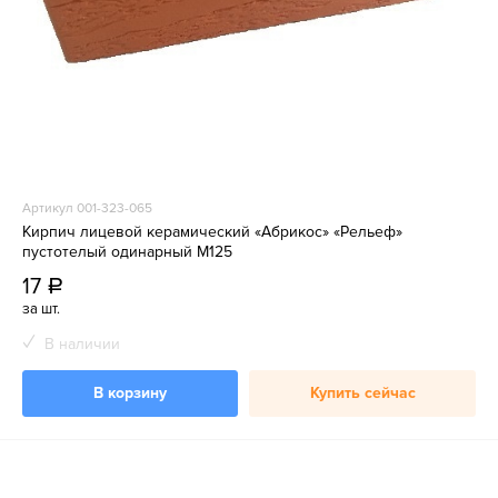
Артикул 001-323-065
Кирпич лицевой керамический «Абрикос» «Рельеф»
пустотелый одинарный М125
17
a
за шт.
В наличии
В корзину
Купить сейчас