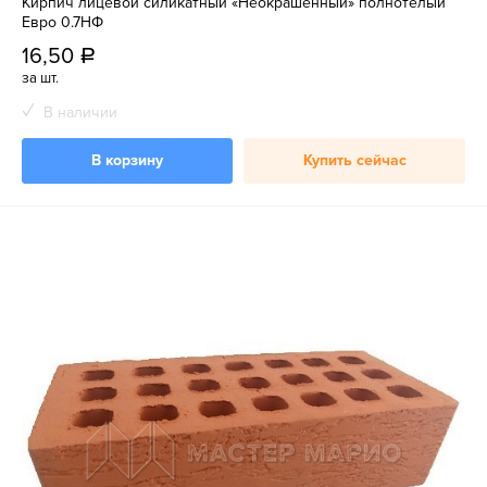
Кирпич лицевой силикатный «Неокрашенный» полнотелый
Евро 0.7НФ
16,50
a
за шт.
В наличии
В корзину
Купить сейчас