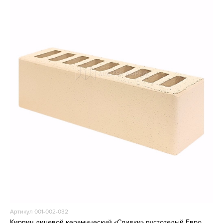
Артикул 001-002-032
Кирпич лицевой керамический «Сливки» пустотелый Евро