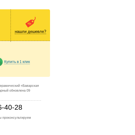
нашли дешевле?
Купить в 1 клик
керамический «Баварская
арный обновлена 09
6-40-28
мы проконсультируем