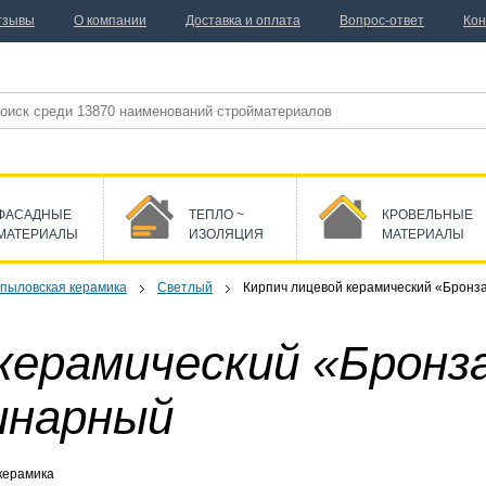
тзывы
О компании
Доставка и оплата
Вопрос-ответ
Кон
ФАСАДНЫЕ
ТЕПЛО ~
КРОВЕЛЬНЫЕ
МАТЕРИАЛЫ
ИЗОЛЯЦИЯ
МАТЕРИАЛЫ
пыловская керамика
Светлый
Кирпич лицевой керамический «Бронз
керамический «Бронз
инарный
керамика