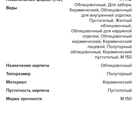
Облицовочный, Для забора,
Виды
Керамический, Облицовочный
для внутренней отделки,
Пустотелый, Желтый
облицовочный,
Облицовочный для наружной
отделки, Облицовочный
керамический, Керамический
лицевой, Полуторный
облицовочный, Керамический
пустотелый, М 150
Назначение кирпича
Облицовочный
Типоразмер
Полуторный
Материал
Керамический
Пустотность кирпича
Пустотелый
Марка прочности
М 150
Вес, кг
3.5
Для забора, Для стен,
Область применения
Фасадный, Лицевой, Арочный
Количество на поддоне, шт
352
Морозостойкость, Циклов
100