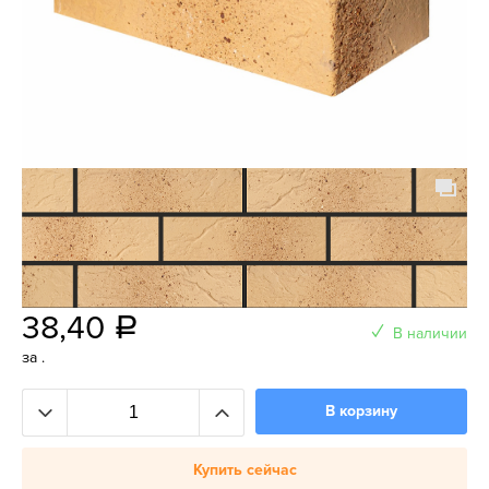
38,40
a
В наличии
за .
В корзину
Купить сейчас