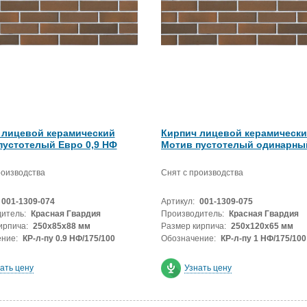
 лицевой керамический
Кирпич лицевой керамическ
пустотелый Евро 0,9 НФ
Мотив пустотелый одинарны
роизводства
Снят с производства
001-1309-074
Артикул:
001-1309-075
итель:
Красная Гвардия
Производитель:
Красная Гвардия
ирпича:
250х85х88 мм
Размер кирпича:
250х120х65 мм
ние:
КР-л-пу 0.9 НФ/175/100
Обозначение:
КР-л-пу 1 НФ/175/100
ать цену
Узнать цену