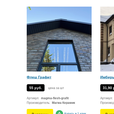
Флеш Графит
Имбир
55 руб.
31,90 
цена за шт
Артикул:
magma-flesh-grafit
Артикул:
Производитель:
Магма Керамик
Производ
Купить в 1 клик