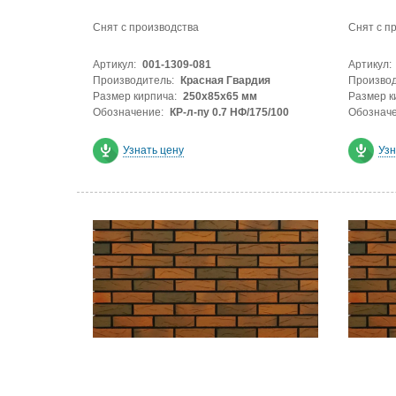
Снят с производства
Снят с п
Артикул:
001-1309-081
Артикул:
Производитель:
Красная Гвардия
Производ
Размер кирпича:
250х85х65 мм
Размер к
Обозначение:
КР-л-пу 0.7 НФ/175/100
Обозначе
Узнать цену
Узн