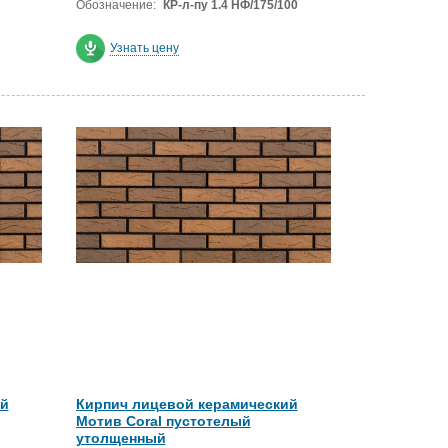
Обозначение:
КР-л-пу 1.4 НФ/175/100
Узнать цену
ий
Кирпич лицевой керамический
Мотив Coral пустотелый
утолщенный