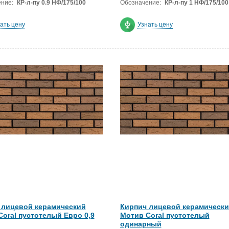
ние:
КР-л-пу 0.9 НФ/175/100
Обозначение:
КР-л-пу 1 НФ/175/100
ать цену
Узнать цену
 лицевой керамический
Кирпич лицевой керамическ
oral пустотелый Евро 0,9
Мотив Coral пустотелый
одинарный