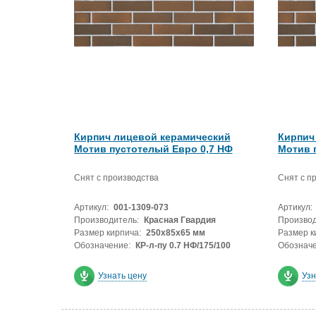
Кирпич лицевой керамический
Кирпич
Мотив пустотелый Евро 0,7 НФ
Мотив 
Снят с производства
Снят с п
Артикул:
001-1309-073
Артикул:
Производитель:
Красная Гвардия
Производ
Размер кирпича:
250х85х65 мм
Размер к
Обозначение:
КР-л-пу 0.7 НФ/175/100
Обозначе
Узнать цену
Узн