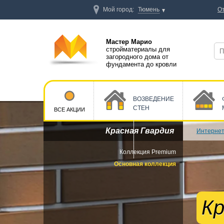
Мой город:
Тюмень
О
Мастер Марио
стройматериалы для
загородного дома от
фундамента до кровли
ВОЗВЕДЕНИЕ
СТЕН
ВСЕ АКЦИИ
Красная Гвардия
Интернет
Коллекция Premium
Основная коллекция
Кр