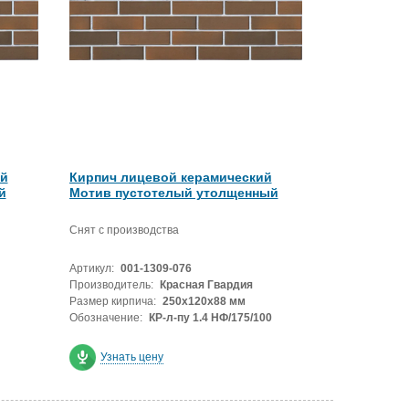
ий
Кирпич лицевой керамический
й
Мотив пустотелый утолщенный
Снят с производства
Артикул:
001-1309-076
Производитель:
Красная Гвардия
Размер кирпича:
250х120х88 мм
Обозначение:
КР-л-пу 1.4 НФ/175/100
Узнать цену