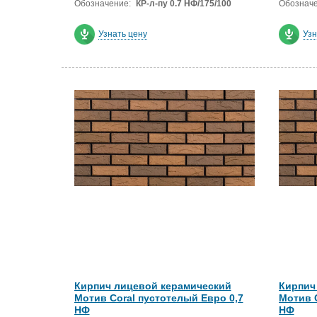
Обозначение:
КР-л-пу 0.7 НФ/175/100
Обозначе
Узнать цену
Узн
Кирпич лицевой керамический
Кирпич
Мотив Coral пустотелый Евро 0,7
Мотив C
НФ
НФ