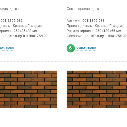
роизводства
Снят с производства
001-1309-082
Артикул:
001-1309-083
итель:
Красная Гвардия
Производитель:
Красная Гвардия
ирпича:
250х85х88 мм
Размер кирпича:
250х120х65 мм
ние:
КР-л-пу 0.9 НФ/175/100
Обозначение:
КР-л-пу 1 НФ/175/100
ать цену
Узнать цену