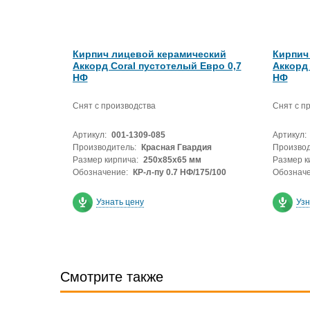
Кирпич лицевой керамический
Кирпич
Аккорд Coral пустотелый Евро 0,7
Аккорд 
НФ
НФ
Снят с производства
Снят с п
Артикул:
001-1309-085
Артикул:
Производитель:
Красная Гвардия
Производ
Размер кирпича:
250х85х65 мм
Размер к
Обозначение:
КР-л-пу 0.7 НФ/175/100
Обозначе
Узнать цену
Узн
Смотрите также