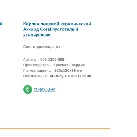
ий
Кирпич лицевой керамический
Аккорд Coral пустотелый
утолщенный
Снят с производства
Артикул:
001-1309-088
Производитель:
Красная Гвардия
Размер кирпича:
250х120х88 мм
Обозначение:
КР-л-пу 1.4 НФ/175/100
Узнать цену