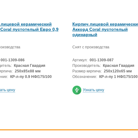
 лицевой керамический
Кирпич лицевой керамическ
Coral пустотелый Евро 0,9
Аккорд Coral пустотелый
одинарный
роизводства
Снят с производства
001-1309-086
Артикул:
001-1309-087
итель:
Красная Гвардия
Производитель:
Красная Гвардия
ирпича:
250х85х88 мм
Размер кирпича:
250х120х65 мм
ние:
КР-л-пу 0.9 НФ/175/100
Обозначение:
КР-л-пу 1 НФ/175/100
ать цену
Узнать цену