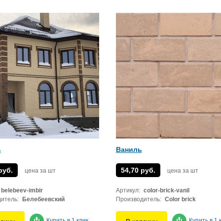
ь
Ваниль
руб.
54,70 руб.
цена за шт
цена за шт
belebeev-imbir
Артикул:
color-brick-vanil
итель:
Белебеевский
Производитель:
Color brick
Купить в 1 клик
Купить в 1 