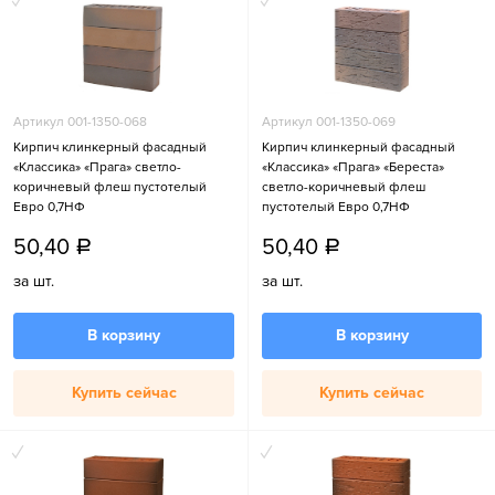
Артикул 001-1350-068
Артикул 001-1350-069
Кирпич клинкерный фасадный
Кирпич клинкерный фасадный
«Классика» «Прага» светло-
«Классика» «Прага» «Береста»
коричневый флеш пустотелый
светло-коричневый флеш
Евро 0,7НФ
пустотелый Евро 0,7НФ
50,40
50,40
a
a
за шт.
за шт.
В корзину
В корзину
Купить сейчас
Купить сейчас