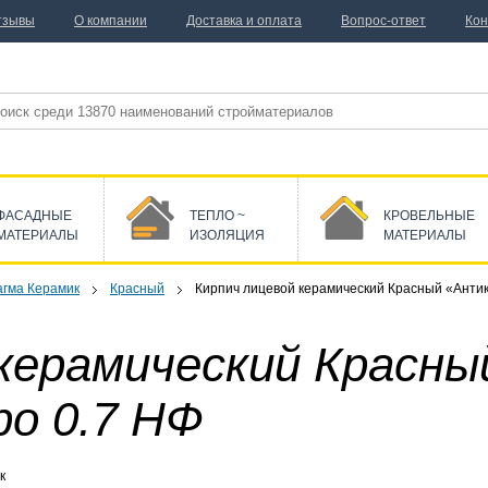
тзывы
О компании
Доставка и оплата
Вопрос-ответ
Кон
ФАСАДНЫЕ
ТЕПЛО ~
КРОВЕЛЬНЫЕ
МАТЕРИАЛЫ
ИЗОЛЯЦИЯ
МАТЕРИАЛЫ
гма Керамик
Красный
Кирпич лицевой керамический Красный «Антик
 керамический Красн
о 0.7 НФ
к