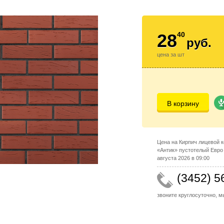
28
40
руб.
цена за шт
В корзину
Цена на Кирпич лицевой 
«Антик» пустотелый Евро
августа 2026 в 09:00
(3452) 5
звоните круглосуточно, 