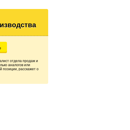
оизводства
е
алист отдела продаж и
лько аналогов или
й позиции, расскажет о