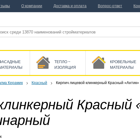
тзывы
О компании
Доставка и оплата
Вопрос-ответ
Кон
ФАСАДНЫЕ
ТЕПЛО ~
КРОВЕЛЬНЫЕ
МАТЕРИАЛЫ
ИЗОЛЯЦИЯ
МАТЕРИАЛЫ
гма Керамик
Красный
Кирпич лицевой клинкерный Красный «Антик»
 клинкерный Красный
инарный
к