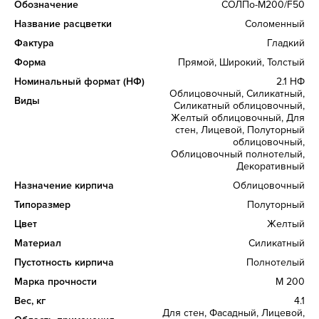
Обозначение
СОЛПо-М200/F50
Название расцветки
Соломенный
Фактура
Гладкий
Форма
Прямой, Широкий, Толстый
Номинальный формат (НФ)
2.1 НФ
Облицовочный, Силикатный,
Виды
Силикатный облицовочный,
Желтый облицовочный, Для
стен, Лицевой, Полуторный
облицовочный,
Облицовочный полнотелый,
Декоративный
Назначение кирпича
Облицовочный
Типоразмер
Полуторный
Цвет
Желтый
Материал
Силикатный
Пустотность кирпича
Полнотелый
Марка прочности
М 200
Вес, кг
4.1
Для стен, Фасадный, Лицевой,