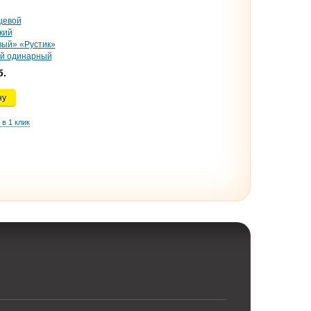
цевой
кий
ый» «Рустик»
й одинарный
б.
ну
 в 1 клик