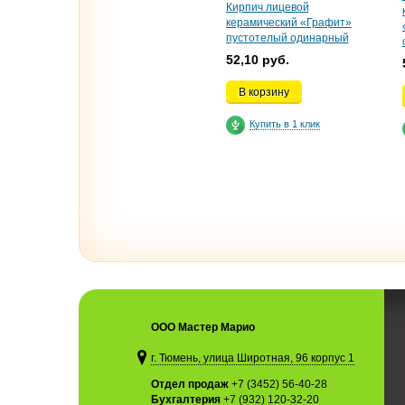
Кирпич лицевой
керамический «Графит»
пустотелый одинарный
52,10 руб.
В корзину
Купить в 1 клик
ООО Мастер Марио
г. Тюмень, улица Широтная, 96 корпус 1
Отдел продаж
+7 (3452) 56-40-28
Бухгалтерия
+7 (932) 120-32-20