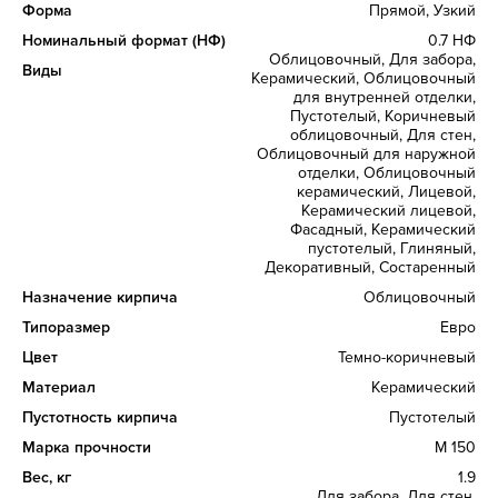
Форма
Прямой, Узкий
Номинальный формат (НФ)
0.7 НФ
Облицовочный, Для забора,
Виды
Керамический, Облицовочный
для внутренней отделки,
Пустотелый, Коричневый
облицовочный, Для стен,
Облицовочный для наружной
отделки, Облицовочный
керамический, Лицевой,
Керамический лицевой,
Фасадный, Керамический
пустотелый, Глиняный,
Декоративный, Состаренный
Назначение кирпича
Облицовочный
Типоразмер
Евро
Цвет
Темно-коричневый
Материал
Керамический
Пустотность кирпича
Пустотелый
Марка прочности
М 150
Вес, кг
1.9
Для забора, Для стен,