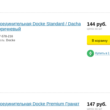
оединительная Docke Standard / Dacha
144 руб.
оричневый
цена за шт
7-578-216
ель:
Docke
В корзину
Купить в 1
оединительная Docke Premium Гранат
147 руб.
цена за шт