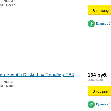
7-578-124
ель:
Docke
В корзину
Купить в 1
йн желоба Docke Lux Пломбир ПВХ
154 руб.
цена за шт
7-578-026
ель:
Docke
В корзину
Купить в 1