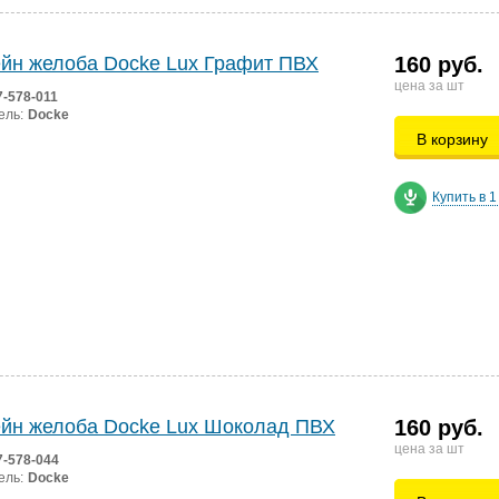
йн желоба Docke Lux Графит ПВХ
160 руб.
цена за шт
7-578-011
ель:
Docke
В корзину
Купить в 1
йн желоба Docke Lux Шоколад ПВХ
160 руб.
цена за шт
7-578-044
ель:
Docke