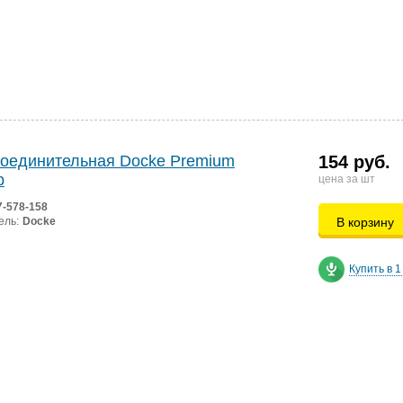
оединительная Docke Premium
154 руб.
р
цена за шт
7-578-158
ель:
Docke
В корзину
Купить в 1