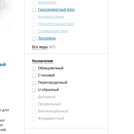
Шлакоблок
Газосиликатный блок
Керамзитоблок
Пескобетонный блок
Силикатный блок
Теплоблок
Все виды
(47)
Назначение
ный
Облицовочный
Стеновой
Перегородочный
U-образный
Доборный
Профильный
н для
Вентиляционный
Фундаментный
ных
их
ний.