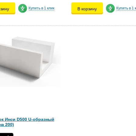
Купить в 1 клик
Купить в 1 
рзину
В корзину
ок Инси D500 U-образный
а 200)