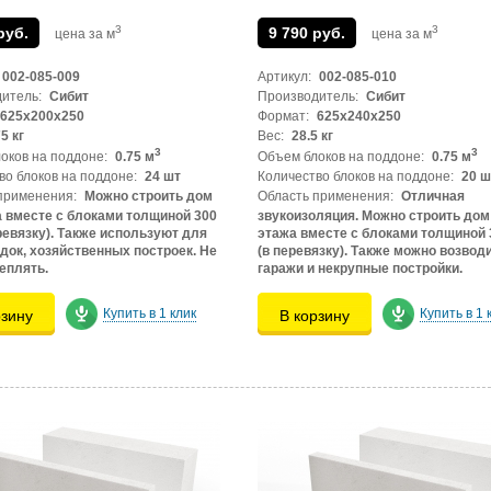
3
3
руб.
9 790 руб.
цена за м
цена за м
002-085-009
Артикул:
002-085-010
итель:
Сибит
Производитель:
Сибит
625х200х250
Формат:
625х240х250
5 кг
Вес:
28.5 кг
3
3
оков на поддоне:
0.75 м
Объем блоков на поддоне:
0.75 м
во блоков на поддоне:
24 шт
Количество блоков на поддоне:
20 ш
применения:
Можно строить дом
Область применения:
Отличная
а вместе с блоками толщиной 300
звукоизоляция. Можно строить дом 
ревязку). Также используют для
этажа вместе с блоками толщиной 
док, хозяйственных построек. Не
(в перевязку). Также можно возвод
еплять.
гаражи и некрупные постройки.
Купить в 1 клик
Купить в 1 
рзину
В корзину