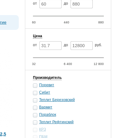
от
до
гие
60
440
880
Цена
от
до
руб.
32
6 400
12 800
Производитель
Поревит
Сибит
Теплит Березовский
Вармит
Пораблок
Теплит Рефтинский
КРЗ
2,5
ПБМ