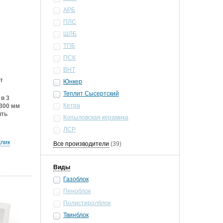
АРБ
ПЛС
ШЛБ
ТПБ
ПСК
ВНТ
т
Юнкер
Теплит Сысертский
в 3
Кетра
300 мм
ить
Копыловская керамика
ЛСР
клик
Все производители
(39)
Виды
Газоблок
Пеноблок
Полистиролблок
Твинблок