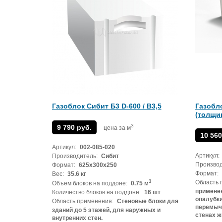
Газоблок Сибит Б3 D-600 / B3,5
Газобл
(толщин
3
9 790 руб.
цена за м
10 560
Артикул:
002-085-020
Артикул:
Производитель:
Сибит
Производ
Формат:
625х300х250
Формат:
Вес:
35.6 кг
3
Область 
Объем блоков на поддоне:
0.75 м
применен
Количество блоков на поддоне:
16 шт
опалубки
Область применения:
Стеновые блоки для
перемыче
зданий до 5 этажей, для наружных и
стенах ж
внутренних стен.