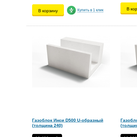
В ко
Купить в 1 клик
В корзину
Газоблок Инси D500 U-образный
Газобл
(толщина 240)
(толщин