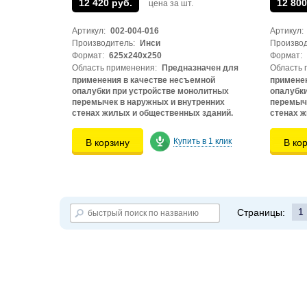
12 420 руб.
12 800
цена за шт.
Артикул:
002-004-016
Артикул:
Производитель:
Инси
Производ
Формат:
625х240х250
Формат:
Область применения:
Предназначен для
Область 
применения в качестве несъемной
применен
опалубки при устройстве монолитных
опалубки
перемычек в наружных и внутренних
перемыче
стенах жилых и общественных зданий.
стенах ж
Купить в 1 клик
В корзину
В ко
1
Страницы: