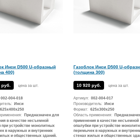
ок Инси D500 U-образный
Газоблок Инси D500 U-образ
а 400)
(толщина 300)
 руб.
10 920 руб.
цена за шт.
цена за шт.
002-004-018
Артикул:
002-004-017
итель:
Инси
Производитель:
Инси
625х400х250
Формат:
625х300х250
применения:
Предназначен для
Область применения:
Предназначе
ия в качестве несъемной
применения в качестве несъемной
 при устройстве монолитных
опалубки при устройстве монолит
к в наружных и внутренних
перемычек в наружных и внутренн
илых и общественных зданий.
стенах жилых и общественных зда