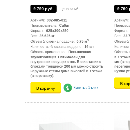
3
9 790 руб.
9 790 
цена за м
Артикул:
002-085-011
Артикул:
Производитель:
Сибит
Производ
Формат:
625х300х250
Формат:
Вес:
35.625 кг
Вес:
23.7
3
Объем блоков на поддоне:
0.75 м
Объем бл
Количество блоков на поддоне:
16 шт
Количест
Область применения:
Повышенная
Область 
звукоизоляция. Оптимален для
в 3 этаж
внутренних несущих стен. В сочетании с
мм (в пе
блоками толщиной 200 мм можно строить
перегоро
наружные стены дома высотой в 3 этажа
нужно ут
(в перевязку).
В ко
Купить в 1 клик
В корзину