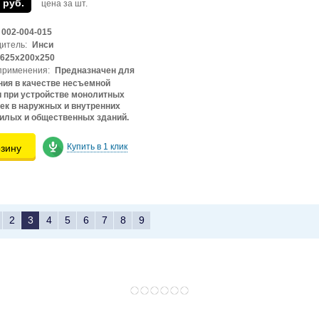
 руб.
цена за шт.
002-004-015
итель:
Инси
625х200х250
применения:
Предназначен для
ия в качестве несъемной
 при устройстве монолитных
к в наружных и внутренних
илых и общественных зданий.
Купить в 1 клик
рзину
2
3
4
5
6
7
8
9