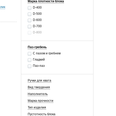
Марка плотности блока
клик
D-400
D-500
D-600
D-700
D-800
Паз-гребень
С пазом и гребнем
Гладкий
Паз-паз
Ручки для хвата
Вид твердения
Наполнитель
Марка прочности
Тип изделия
Пустотность блока