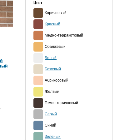
Цвет
Коричневый
Красный
Медно-терракотовый
Оранжевый
Белый
ий
елый
Бежевый
Абрикосовый
Желтый
Темно-коричневый
5
Серый
Синий
Зеленый