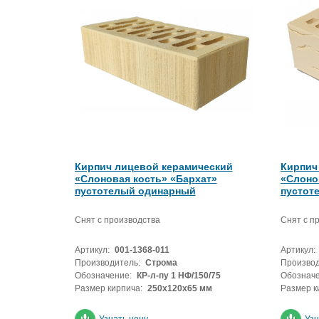
Кирпич лицевой керамический
Кирпич
«Слоновая кость» «Бархат»
«Слоно
пустотелый одинарный
пустот
Снят с производства
Снят с п
Артикул:
001-1368-011
Артикул:
Производитель:
Строма
Производ
Обозначение:
КР-л-пу 1 НФ/150/75
Обозначе
Размер кирпича:
250х120х65 мм
Размер к