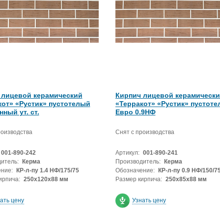
 лицевой керамический
Кирпич лицевой керамическ
кот» «Рустик» пустотелый
«Терракот» «Рустик» пустот
ный ут. ст.
Евро 0.9НФ
роизводства
Снят с производства
001-890-242
Артикул:
001-890-241
итель:
Керма
Производитель:
Керма
ние:
КР-л-пу 1.4 НФ/175/75
Обозначение:
КР-л-пу 0.9 НФ/150/7
ирпича:
250х120х88 мм
Размер кирпича:
250х85х88 мм
ать цену
Узнать цену