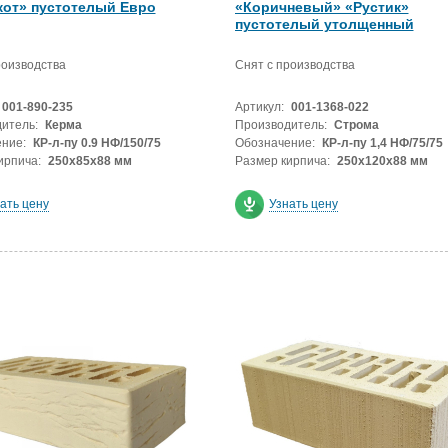
кот» пустотелый Евро
«Коричневый» «Рустик»
пустотелый утолщенный
роизводства
Снят с производства
001-890-235
Артикул:
001-1368-022
итель:
Керма
Производитель:
Строма
ние:
КР-л-пу 0.9 НФ/150/75
Обозначение:
КР-л-пу 1,4 НФ/75/75
ирпича:
250х85х88 мм
Размер кирпича:
250х120х88 мм
ать цену
Узнать цену