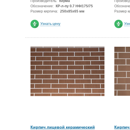
Производитель:
Керма
Производ
Обозначение:
КР-л-пу 0.7 НФ/175/75
Обозначе
Размер кирпича:
250х85х65 мм
Размер к
Узнать цену
Узн
Кирпич лицевой керамический
Кирпич