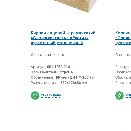
Кирпич лицевой керамический
Кирпич
«Слоновая кость» «Рустик»
«Слоно
пустотелый утолщенный
пустот
Снят с производства
Снят с п
Артикул:
001-1368-014
Артикул:
Производитель:
Строма
Производ
Обозначение:
КР-л-пу 1,4 НФ/150/75
Обозначе
Размер кирпича:
250х120х88 мм
Размер к
Узнать цену
Узн