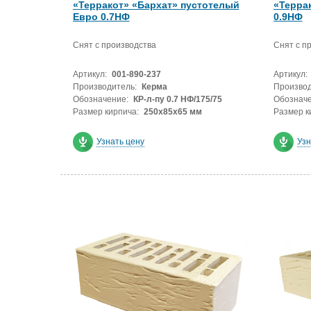
«Терракот» «Бархат» пустотелый
«Терра
Евро 0.7НФ
0.9НФ
Снят с производства
Снят с п
Артикул:
001-890-237
Артикул:
Производитель:
Керма
Производ
Обозначение:
КР-л-пу 0.7 НФ/175/75
Обозначе
Размер кирпича:
250х85х65 мм
Размер к
Узнать цену
Узн