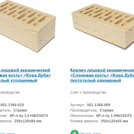
 лицевой керамический
Кирпич лицевой керамическ
вая кость» «Кора Дуба»
«Слоновая кость» «Кора Дуб
елый утолщенный
пустотелый одинарный
роизводства
Снят с производства
001-1368-010
Артикул:
001-1368-009
итель:
Строма
Производитель:
Строма
ние:
КР-л-пу 1,4 НФ/150/75
Обозначение:
КР-л-пу 1 НФ/150/75
ирпича:
250х120х88 мм
Размер кирпича:
250х120х65 мм