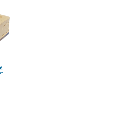
ий
а»