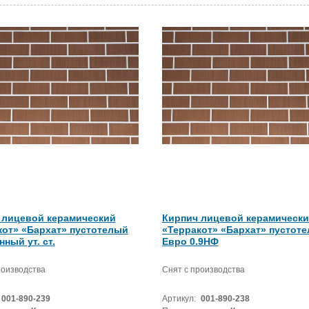
 лицевой керамический
Кирпич лицевой керамическ
кот» «Бархат» пустотелый
«Терракот» «Бархат» пустот
ный ут. ст.
Евро 0.9НФ
роизводства
Снят с производства
001-890-239
Артикул:
001-890-238