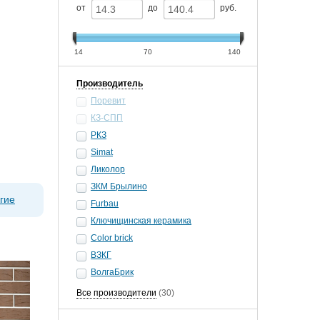
от
до
руб.
14
70
140
Производитель
Поревит
КЗ-СПП
РКЗ
Simat
Ликолор
ЗКМ Брылино
гие
Furbau
Ключищинская керамика
Color brick
ВЗКГ
ВолгаБрик
Все производители
(30)