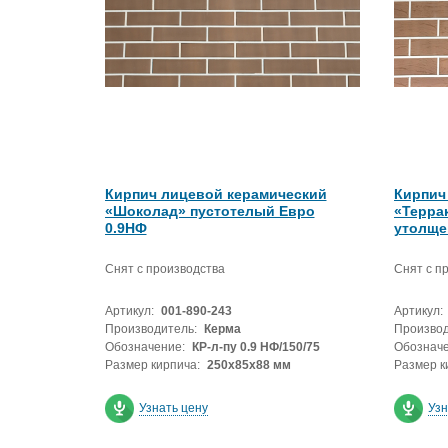
Кирпич лицевой керамический
Кирпич
«Шоколад» пустотелый Евро
«Терра
0.9НФ
утолщен
Снят с производства
Снят с п
Артикул:
001-890-243
Артикул:
Производитель:
Керма
Производ
Обозначение:
КР-л-пу 0.9 НФ/150/75
Обозначе
Размер кирпича:
250х85х88 мм
Размер к
Узнать цену
Узн