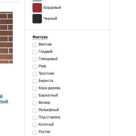
Бордовый
Черный
Фактура
Винтаж
Гладкий
Глянцевый
Риф
Тростник
Береста
Кора дерева
Бархатный
ий
елый
Велюр
Рельефный
Под старину
Колотый
Рустик