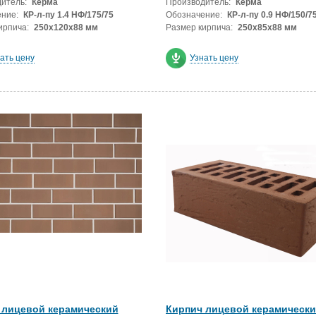
итель:
Керма
Производитель:
Керма
ние:
КР-л-пу 1.4 НФ/175/75
Обозначение:
КР-л-пу 0.9 НФ/150/7
ирпича:
250х120х88 мм
Размер кирпича:
250х85х88 мм
ать цену
Узнать цену
 лицевой керамический
Кирпич лицевой керамическ