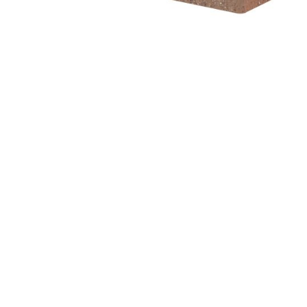
Артикул 001-398-012
Кирпич клинкерный «Бордо» «Меркурий» пустотелый Евро
одинарный
Снят с производства