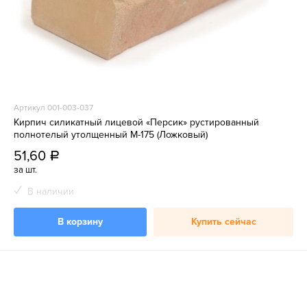
Артикул 001-003-037
Кирпич силикатный лицевой «Персик» рустированный
полнотелый утолщенный М-175 (Ложковый)
51,60
a
за шт.
В наличии
В корзину
Купить сейчас