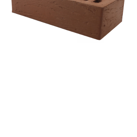
Артикул 001-1368-021
Кирпич лицевой керамический «Коричневый» «Рустик»
пустотелый одинарный
Снят с производства
Показать еще