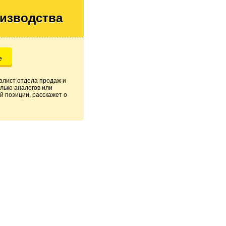
оизводства
е
алист отдела продаж и
лько аналогов или
й позиции, расскажет о