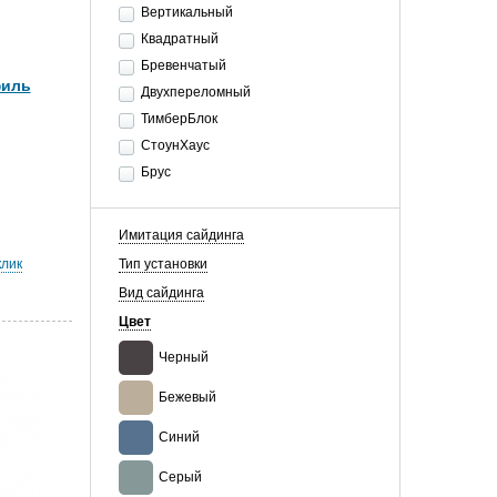
Вертикальный
Квадратный
Бревенчатый
филь
Двухпереломный
ТимберБлок
СтоунХаус
Брус
Имитация сайдинга
клик
Тип установки
Вид сайдинга
Цвет
Черный
Бежевый
Синий
Серый