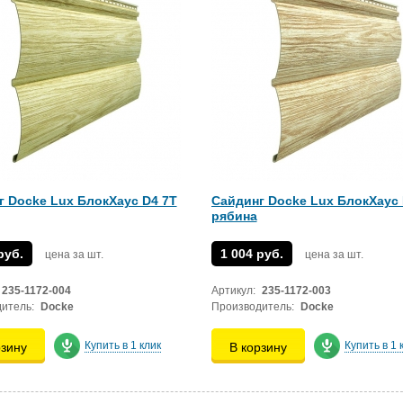
г Docke Lux БлокХаус D4 7T
Сайдинг Docke Lux БлокХаус 
рябина
руб.
1 004 руб.
цена за шт.
цена за шт.
235-1172-004
Артикул:
235-1172-003
итель:
Docke
Производитель:
Docke
Купить в 1 клик
Купить в 1 
рзину
В корзину