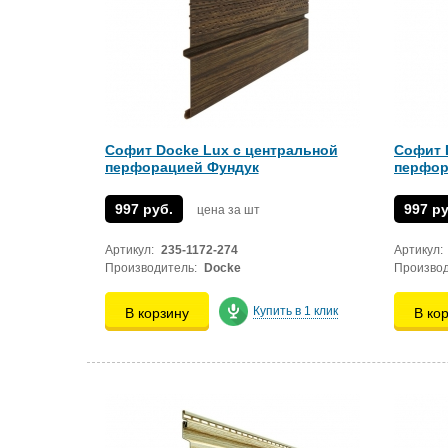
Софит Docke Lux с центральной
Софит 
перфорацией Фундук
перфор
997 руб.
997 ру
цена за шт
Артикул:
235-1172-274
Артикул:
Производитель:
Docke
Производ
Купить в 1 клик
В корзину
В ко