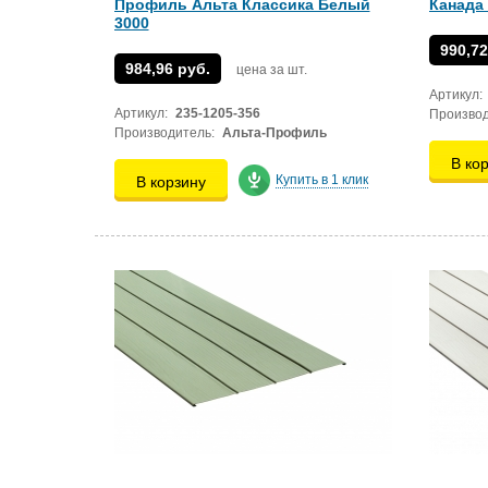
Профиль Альта Классика Белый
Канада
3000
990,72
984,96 руб.
цена за шт.
Артикул:
Артикул:
235-1205-356
Производ
Производитель:
Альта-Профиль
В ко
Купить в 1 клик
В корзину