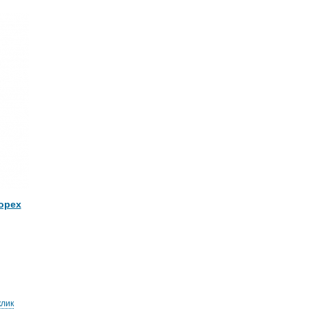
орех
клик