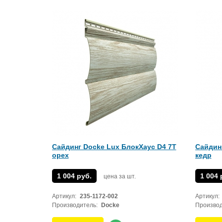
Сайдинг Docke Lux БлокХаус D4 7T
Сайдин
орех
кедр
1 004 руб.
1 004 
цена за шт.
Артикул:
235-1172-002
Артикул:
Производитель:
Docke
Производ