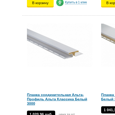
Купить в 1 клик
В корзину
В ко
Планка соединительная Альта-
Планка
Профиль Альта Классика Белый
Белый 
3000
1 041,
1 020,96 руб.
цена за шт.