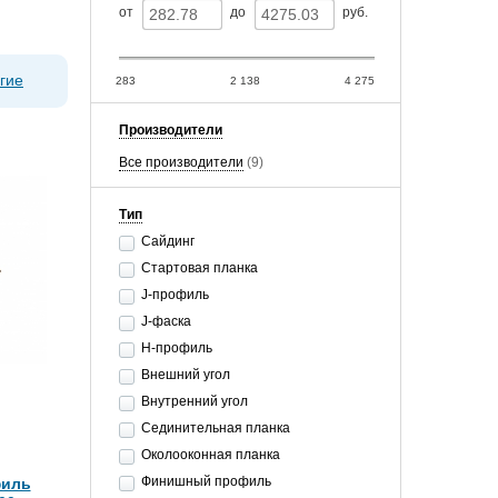
от
до
руб.
гие
283
2 138
4 275
Производители
Все производители
(9)
Тип
Сайдинг
Стартовая планка
J-профиль
J-фаска
Н-профиль
Внешний угол
Внутренний угол
Сединительная планка
Околооконная планка
Финишный профиль
филь