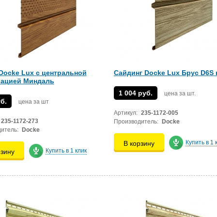
Docke Lux с центральной
Сайдинг Docke Lux Брус D6S 
ацией Миндаль
1 004 руб.
цена за шт.
б.
цена за шт
Артикул:
235-1172-005
235-1172-273
Производитель:
Docke
итель:
Docke
Купить в 1 
В корзину
Купить в 1 клик
рзину