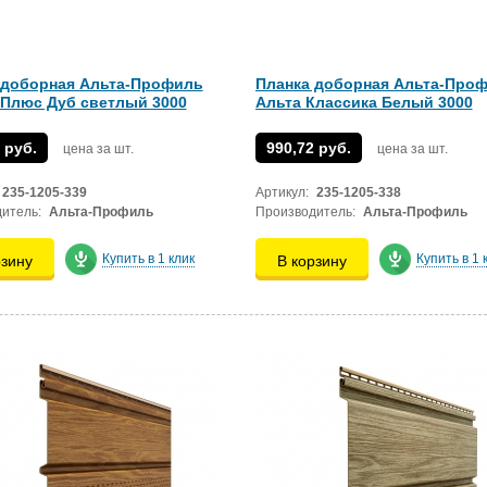
 доборная Альта-Профиль
Планка доборная Альта-Про
 Плюс Дуб светлый 3000
Альта Классика Белый 3000
 руб.
990,72 руб.
цена за шт.
цена за шт.
235-1205-339
Артикул:
235-1205-338
итель:
Альта-Профиль
Производитель:
Альта-Профиль
Купить в 1 клик
Купить в 1 
рзину
В корзину