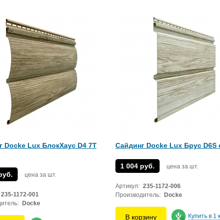
г Docke Lux БлокХаус D4 7T
Сайдинг Docke Lux Брус D6S 
1 004 руб.
цена за шт.
руб.
цена за шт.
Артикул:
235-1172-006
235-1172-001
Производитель:
Docke
итель:
Docke
Купить в 1 
В корзину