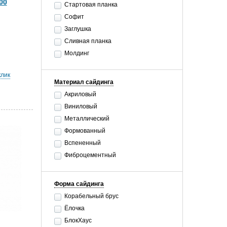
00
Стартовая планка
Софит
Заглушка
Сливная планка
Молдинг
клик
Материал сайдинга
Акриловый
Виниловый
Металлический
Формованный
Вспененный
Фиброцементный
Форма сайдинга
Корабельный брус
Ёлочка
БлокХаус