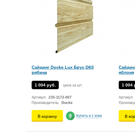
Сайдинг Docke Lux Брус D6S
Сайдин
рябина
яблоня
1 004 руб.
1 004 
цена за шт.
Артикул:
235-1172-007
Артикул:
Производитель:
Docke
Производ
Купить в 1 клик
В корзину
В ко