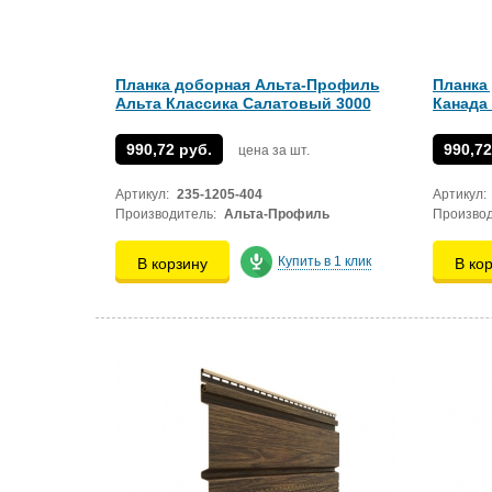
Планка доборная Альта-Профиль
Планка
Альта Классика Салатовый 3000
Канада
990,72 руб.
990,72
цена за шт.
Артикул:
235-1205-404
Артикул:
Производитель:
Альта-Профиль
Производ
Купить в 1 клик
В корзину
В ко