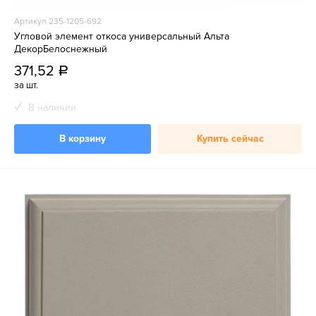
Артикул 235-1205-692
Угловой элемент откоса универсальный Альта
ДекорБелоснежный
371,52
a
за шт.
В наличии
В корзину
Купить сейчас