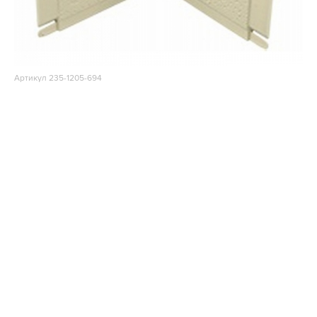
Артикул 235-1205-694
Угловой элемент откоса универсальный Альта Декор
Кремовый
371,52
a
за шт.
В наличии
В корзину
Купить сейчас
Показать еще
(3452) 56-40-