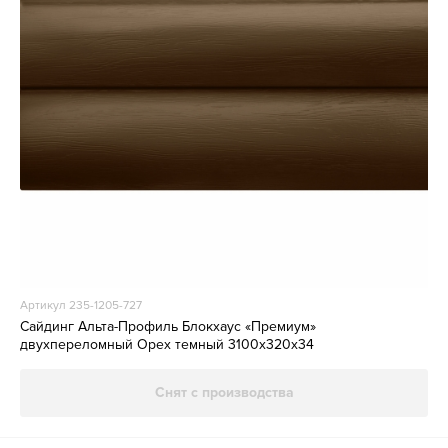
Артикул 235-1205-727
Сайдинг Альта-Профиль Блокхаус «Премиум»
двухпереломный Орех темный 3100х320х34
Снят с производства