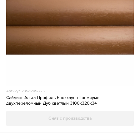
Артикул 235-1205-725
Сайдинг Альта-Профиль Блокхаус «Премиум»
двухпереломный Дуб светлый 3100х320х34
Снят с производства