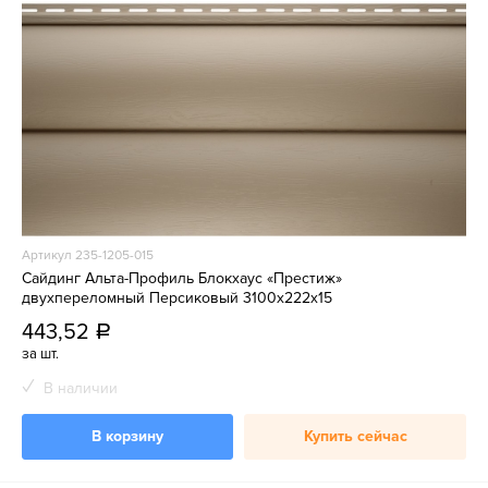
Артикул 235-1205-015
Сайдинг Альта-Профиль Блокхаус «Престиж»
двухпереломный Персиковый 3100x222х15
443,52
a
за шт.
В наличии
В корзину
Купить сейчас