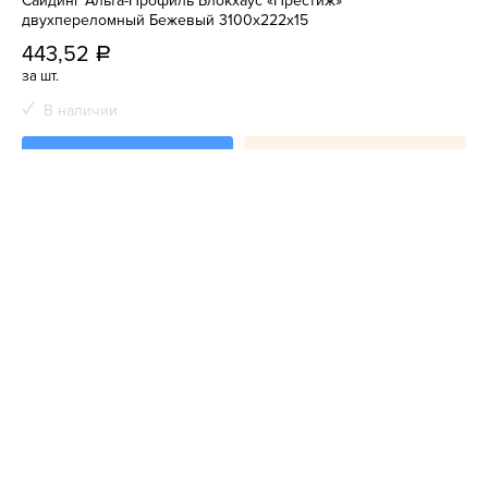
Сайдинг Альта-Профиль Блокхаус «Престиж»
двухпереломный Бежевый 3100x222х15
443,52
a
за шт.
В наличии
В корзину
Купить сейчас
Показать еще
(3452) 56-40-
Позвонить
28
КРУГЛОСУТОЧНО
Акции
О компании
Доставка и оплата
Контакты