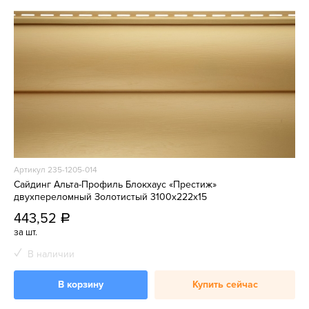
Артикул 235-1205-014
Сайдинг Альта-Профиль Блокхаус «Престиж»
двухпереломный Золотистый 3100x222х15
443,52
a
за шт.
В наличии
В корзину
Купить сейчас