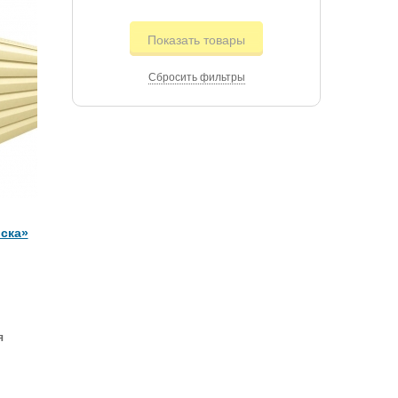
Показать товары
Сбросить фильтры
ска»
я