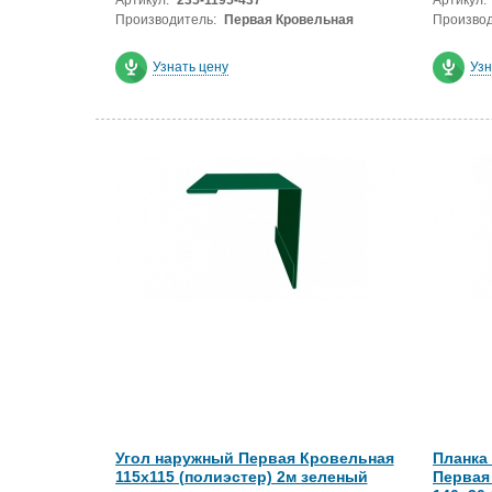
Артикул:
235-1195-437
Артикул:
Производитель:
Первая Кровельная
Производ
Узнать цену
Узн
Угол наружный Первая Кровельная
Планка
115х115 (полиэстер) 2м зеленый
Первая