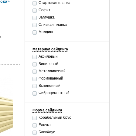
ска»
Стартовая планка
Софит
Заглушка
Сливная планка
Молдинг
я
Материал сайдинга
Акриловый
Виниловый
Металлический
Формованный
Вспененный
Фиброцементный
Форма сайдинга
Корабельный брус
Ёлочка
БлокХаус