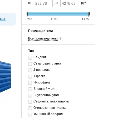
от
до
руб.
гие
283
2 138
4 275
Производители
Все производители
(9)
Тип
Сайдинг
Стартовая планка
J-профиль
J-фаска
Н-профиль
Внешний угол
Внутренний угол
Сединительная планка
Околооконная планка
Финишный профиль