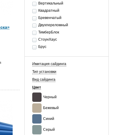
Вертикальный
Квадратный
Бревенчатый
Двухпереломный
ска»
ТимберБлок
СтоунХаус
Брус
я
Имитация сайдинга
Тип установки
Вид сайдинга
Цвет
Черный
Бежевый
Синий
Серый