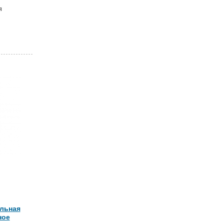
я
льная
ное