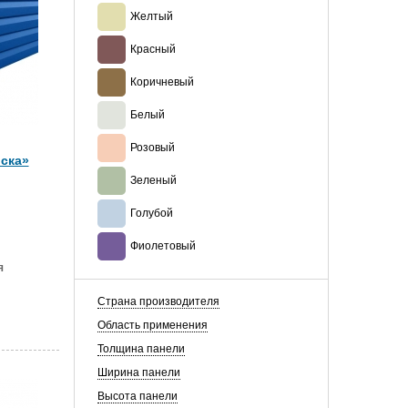
Желтый
Красный
Коричневый
Белый
Розовый
ска»
Зеленый
Голубой
Фиолетовый
я
Страна производителя
Область применения
Толщина панели
Ширина панели
Высота панели